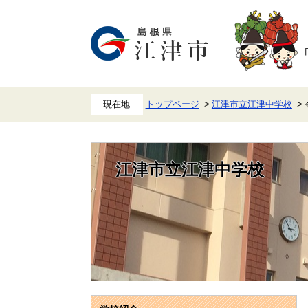
ペ
メ
ー
ニ
ジ
ュ
の
ー
先
を
頭
飛
で
ば
す。
し
て
本
トップページ
江津市立江津中学校
文
へ
江津市立江津中学校