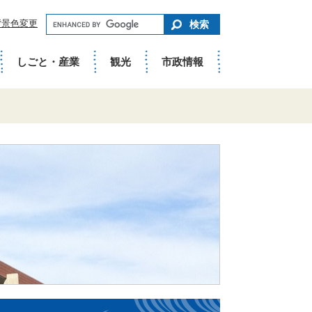
キ
背景色変更
ー
ワ
ー
ド
しごと・産業
観光
市政情報
で
さ
が
す