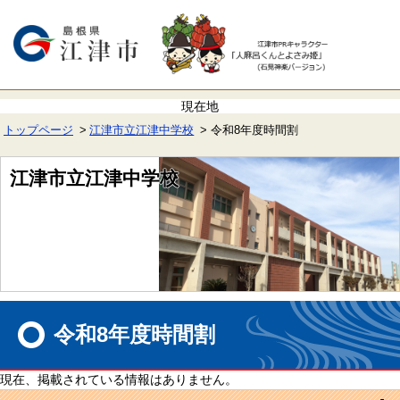
ペ
メ
ー
ニ
ジ
ュ
の
ー
先
を
頭
飛
で
ば
す。
し
て
トップページ
江津市立江津中学校
令和8年度時間割
本
文
へ
江津市立江津中学校
本
文
令和8年度時間割
現在、掲載されている情報はありません。