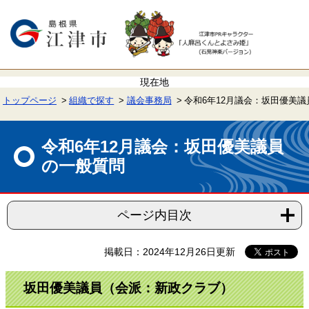
ペ
メ
ー
ニ
ジ
ュ
の
ー
先
を
頭
飛
で
ば
す。
し
て
トップページ
組織で探す
議会事務局
令和6年12月議会：坂田優美
本
文
本
へ
文
令和6年12月議会：坂田優美議員
の一般質問
ページ内目次
掲載日：2024年12月26日更新
坂田優美議員（会派：新政クラブ）