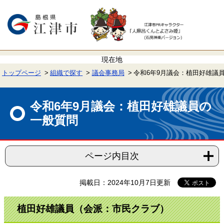
ペ
メ
ー
ニ
ジ
ュ
の
ー
先
を
頭
飛
で
ば
す。
し
て
トップページ
組織で探す
議会事務局
令和6年9月議会：植田好雄議
本
文
本
へ
文
令和6年9月議会：植田好雄議員の
一般質問
ページ内目次
掲載日：2024年10月7日更新
植田好雄議員（会派：市民クラブ）