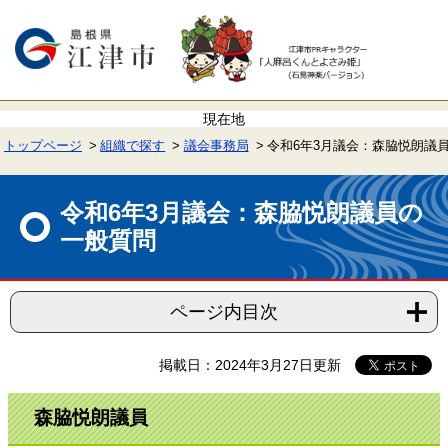
ペ
メ
ー
ニ
ジ
ュ
の
ー
先
を
頭
飛
で
ば
す。
し
て
トップページ
組織で探す
議会事務局
令和6年3月議会：森脇悦朗議
本
文
本
へ
文
令和6年3月議会：森脇悦朗議員の
一般質問
ページ内目次
掲載日：2024年3月27日更新
森脇悦朗議員