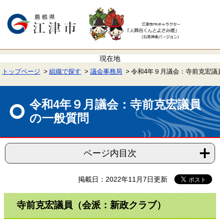
ペ
メ
ー
ニ
ジ
ュ
の
ー
先
を
頭
飛
で
ば
す。
し
て
トップページ
組織で探す
議会事務局
令和4年９月議会：寺前克宏議
本
文
本
へ
文
令和4年９月議会：寺前克宏議員
の一般質問
ページ内目次
掲載日：2022年11月7日更新
寺前克宏議員（会派：新政クラブ）