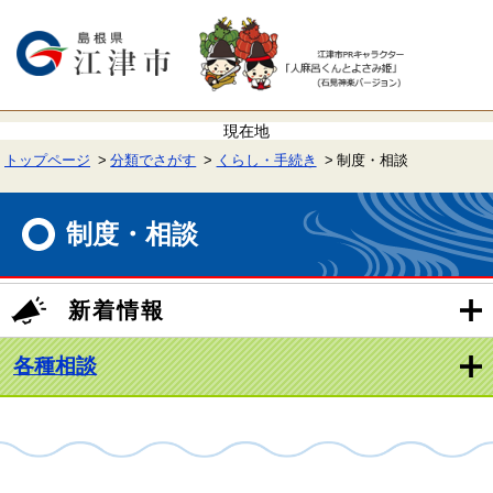
ペ
メ
ー
ニ
ジ
ュ
の
ー
先
を
頭
飛
で
ば
す。
し
て
トップページ
分類でさがす
くらし・手続き
制度・相談
本
文
本
へ
文
制度・相談
新着情報
各種相談