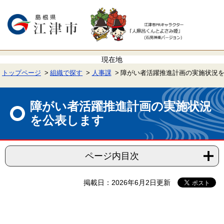
ペ
メ
ー
ニ
ジ
ュ
の
ー
先
を
頭
飛
で
ば
す。
し
て
トップページ
組織で探す
人事課
障がい者活躍推進計画の実施状況
本
文
本
へ
文
障がい者活躍推進計画の実施状況
を公表します
ページ内目次
掲載日：2026年6月2日更新