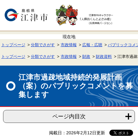
ペ
メ
ー
ニ
ジ
ュ
の
ー
先
を
頭
飛
で
ば
す。
し
て
トップページ
分類でさがす
市政情報
広報・広聴
パブリックコメ
本
文
へ
トップページ
分類でさがす
市政情報
財政
財政資料
江津市過疎
本
文
江津市過疎地域持続的発展計画
（案）のパブリックコメントを募
集します
ページ内目次
掲載日：2026年2月12日更新