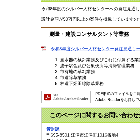
令和8年度のシルバー人材センターへの発注見通
設計金額が50万円以上の案件を掲載しています
測量・建設コンサルタント等業務
令和8年度シルバー人材センター発注見通し一覧表
量水器の検針業務及びこれに付属する業
波子駅舎及び公衆便所等清掃管理業務
​市有地の草刈業務
市道除草業務
林道下畑田線除草業務
PDF形式のファイルをご覧い
Adobe Readerを
このページに関するお問い合わせ
管財課
〒695-8501
江津市江津町1016番地4