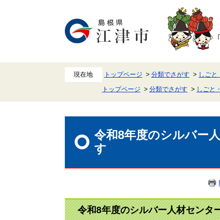
ペ
メ
ー
ニ
ジ
ュ
の
ー
先
を
頭
飛
で
ば
す。
し
て
本
トップページ
分類でさがす
しごと
文
トップページ
分類でさがす
しごと
へ
本
文
令和8年度のシルバー
す
令和8年度のシルバー人材センタ