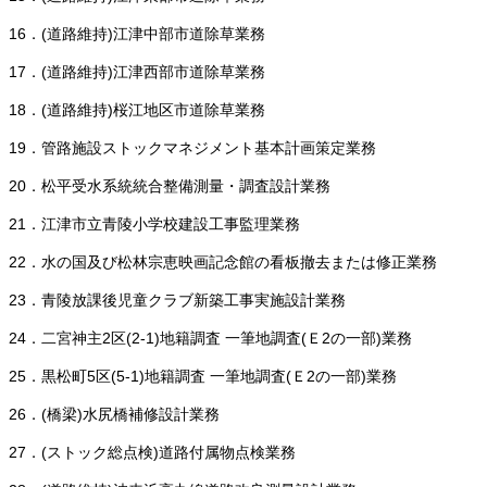
16．(道路維持)江津中部市道除草業務
17．(道路維持)江津西部市道除草業務
18．(道路維持)桜江地区市道除草業務
19．管路施設ストックマネジメント基本計画策定業務
20．松平受水系統統合整備測量・調査設計業務
21．江津市立青陵小学校建設工事監理業務
22．水の国及び松林宗恵映画記念館の看板撤去または修正業務
23．青陵放課後児童クラブ新築工事実施設計業務
24．二宮神主2区(2-1)地籍調査 一筆地調査(Ｅ2の一部)業務
25．黒松町5区(5-1)地籍調査 一筆地調査(Ｅ2の一部)業務
26．(橋梁)水尻橋補修設計業務
27．(ストック総点検)道路付属物点検業務