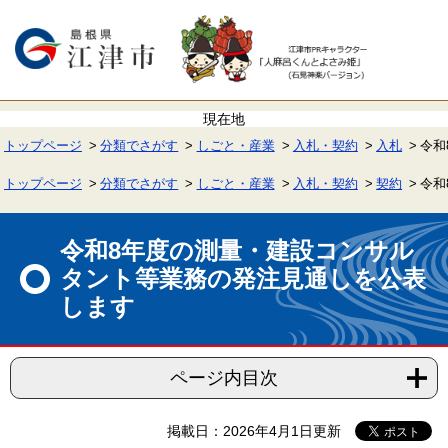
ペ
メ
ー
ニ
ジ
ュ
の
ー
先
を
頭
飛
で
ば
す。
し
て
トップページ
分類でさがす
しごと・産業
入札・契約
入札
令和
本
文
へ
トップページ
分類でさがす
しごと・産業
入札・契約
契約
令和
本
文
令和8年度の測量・建設コンサル
タント等業務の発注見通しを公表
します
ページ内目次
掲載日：2026年4月1日更新