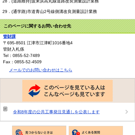
28．(道路維持)波来浜高丸線道路改良測量設計業務
29．(通学路)市道青山2号線側溝改良測量設計業務
このページに関するお問い合わせ先
管財課
〒695-8501
江津市江津町1016番地4
管財入札係
Tel：0855-52-7489
Fax：0855-52-4509
メールでのお問い合わせはこちら
こ
の
ペ
ー
ジ
を
見
令和8年度の公共工事発注見通しを公表します
て
い
る
人
は