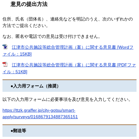
意見の提出方法
住所、氏名（団体名）、連絡先などを明記のうえ、次のいずれかの
方法でご提出ください。
なお、匿名や電話での意見は受け付けできません。
江津市公共施設等総合管理計画（案）に関する意見書 [Wordフ
ァイル：15KB]
江津市公共施設等総合管理計画（案）に関する意見書 [PDFファ
イル：51KB]
●入力用フォーム（推奨）
以下の入力用フォームに必要事項を及び意見を入力してください。
https://ttzk.graffer.jp/city-gotsu/smart-
apply/surveys/0168679134887365151
●郵送等