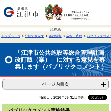
ペ
メ
ー
ニ
ジ
ュ
の
ー
先
を
頭
飛
で
ば
す。
し
て
トップページ
分類でさがす
市政情報
広報・広聴
パブリックコメ
本
文
本
へ
文
「江津市公共施設等総合管理計画
改訂版（案）」に対する意見を募
集します（パブリックコメント）
ページ内目次
掲載日：2026年3月31日更新
パブリックコメント実施結果