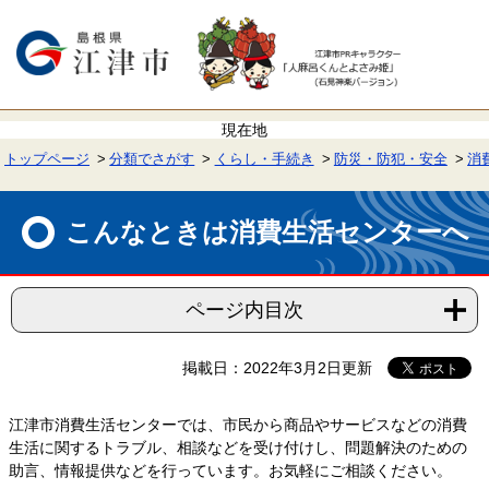
ペ
メ
ー
ニ
ジ
ュ
の
ー
先
を
頭
飛
で
ば
す。
し
て
トップページ
分類でさがす
くらし・手続き
防災・防犯・安全
消
本
文
本
へ
文
こんなときは消費生活センターへ
ページ内目次
掲載日：2022年3月2日更新
江津市消費生活センターでは、市民から商品やサービスなどの消費
生活に関するトラブル、相談などを受け付けし、問題解決のための
助言、情報提供などを行っています。お気軽にご相談ください。