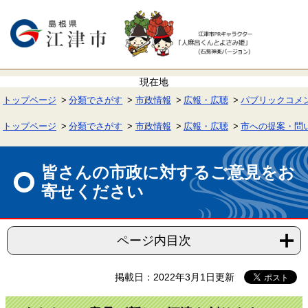
ペ
メ
ー
ニ
ジ
ュ
の
ー
先
を
頭
飛
で
ば
す。
し
て
トップページ
分類でさがす
市政情報
広報・広聴
パブリックコメ
本
文
へ
トップページ
分類でさがす
市政情報
広報・広聴
市への提案・問
本
文
皆さんの市政に対するご意見をお
寄せください
ページ内目次
掲載日：2022年3月1日更新