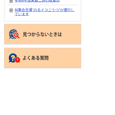
令和8年度家庭ごみの収集日
ペ
ー
AI乗合交通“のるイコごうつ”が運行し
ジ
ています
も
見
て
い
ま
す