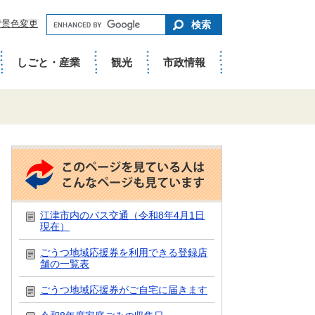
キ
背景色変更
ー
ワ
ー
ド
しごと・産業
観光
市政情報
で
さ
が
す
こ
の
ペ
ー
ジ
を
江津市内のバス交通（令和8年4月1日
見
現在）
て
い
ごうつ地域応援券を利用できる登録店
る
舗の一覧表
人
は
こ
ごうつ地域応援券がご自宅に届きます
ん
な