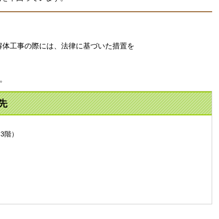
解体工事の際には、法律に基づいた措置を
。
先
舎3階）