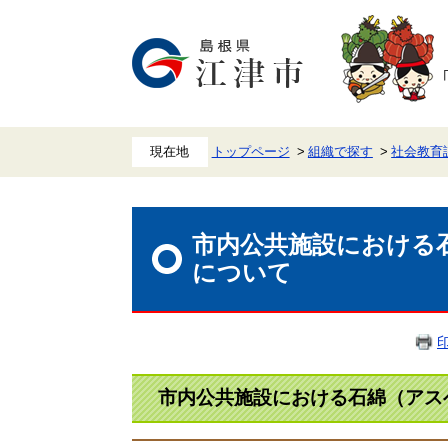
ペ
メ
ー
ニ
ジ
ュ
の
ー
先
を
頭
飛
で
ば
す。
し
て
本
トップページ
組織で探す
社会教育
文
へ
本
文
市内公共施設における
について
市内公共施設における石綿（アス