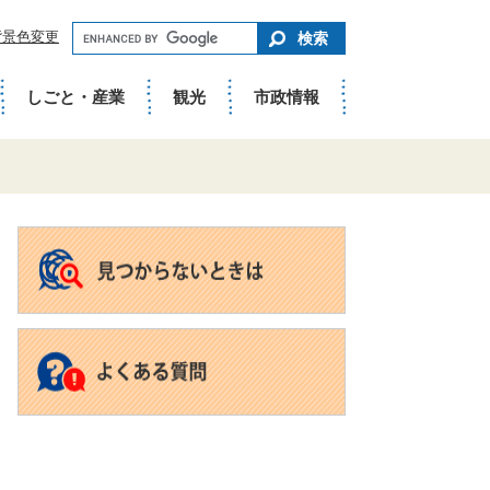
キ
背景色変更
ー
ワ
ー
ド
しごと・産業
観光
市政情報
で
さ
が
す