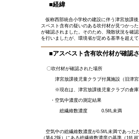
■経緯
仮称西部統合小学校の建設に伴う津宮放課後
スベスト含有の疑いのある吹付材が見つかった
が確認されました。そのため、飛散状況を確認
を行いましたが、環境省が定める基準を超えて
■アスベスト含有吹付材が確認
〇吹付材が確認された場所
津宮放課後児童クラブ付属施設（旧津宮幼
※現在は、津宮放課後児童クラブの倉庫
・空気中濃度の測定結果
総繊維数濃度 0.5f/L未満
空気中の総繊維数濃度が0.5f/L未満であっ
（第4.2版）にある総繊維数濃度の基準（1f/L