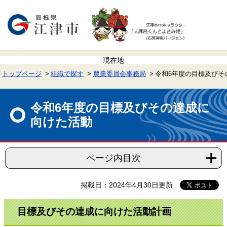
ペ
メ
ー
ニ
ジ
ュ
の
ー
先
を
頭
飛
で
ば
す。
し
て
トップページ
組織で探す
農業委員会事務局
令和6年度の目標及びそ
本
文
本
へ
文
令和6年度の目標及びその達成に
向けた活動
ページ内目次
掲載日：2024年4月30日更新
目標及びその達成に向けた活動計画