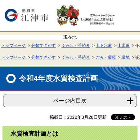
ペ
メ
ー
ニ
ジ
ュ
の
ー
先
を
頭
飛
で
ば
す。
し
て
トップページ
分類でさがす
くらし・手続き
上下水道
上水道
令
本
文
へ
トップページ
分類でさがす
くらし・手続き
ごみ・環境
環境
令
本
文
令和4年度水質検査計画
ページ内目次
掲載日：2022年3月28日更新
水質検査計画とは