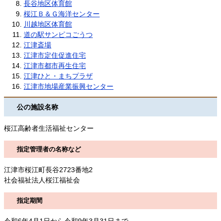
長谷地区体育館
桜江Ｂ＆Ｇ海洋センター
川越地区体育館
道の駅サンピコごうつ
江津斎場
江津市定住促進住宅
江津市都市再生住宅
江津ひと・まちプラザ
江津市地場産業振興センター
公の施設名称
桜江高齢者生活福祉センター
指定管理者の名称など
江津市桜江町長谷2723番地2
社会福祉法人桜江福祉会
指定期間