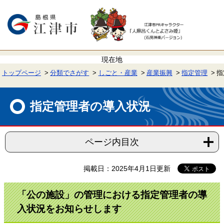
ペ
メ
ー
ニ
ジ
ュ
の
ー
先
を
頭
飛
で
ば
す。
し
て
トップページ
分類でさがす
しごと・産業
産業振興
指定管理
指
本
文
本
へ
文
指定管理者の導入状況
ページ内目次
掲載日：2025年4月1日更新
「公の施設」の管理における指定管理者の導
入状況をお知らせします