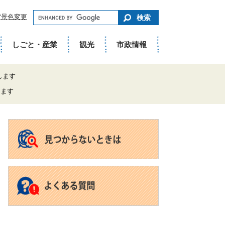
キ
背景色変更
ー
ワ
ー
ド
しごと・産業
観光
市政情報
で
さ
が
す
します
します