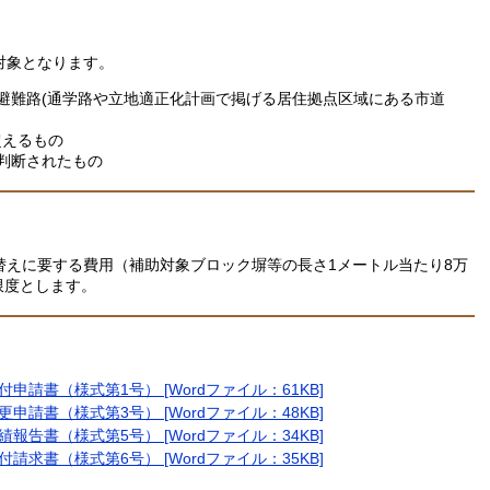
対象となります。
避難路(通学路や立地適正化計画で掲げる居住拠点区域にある市道
超えるもの
判断されたもの
替えに要する費用（補助対象ブロック塀等の長さ1メートル当たり8万
を限度とします。
請書（様式第1号） [Wordファイル：61KB]
請書（様式第3号） [Wordファイル：48KB]
告書（様式第5号） [Wordファイル：34KB]
求書（様式第6号） [Wordファイル：35KB]