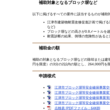
補助対象となるブロック塀など
以下に掲げるすべての要件に該当するものが補助
江津市建築物耐震改修促進計画で掲げる
など)
ブロック塀などの高さが0.8メートルを
耐震診断の結果、倒壊の危険性があると
補助金の額
補助の対象となるブロック塀などの除却または建
円を限度）の3分の2以内の額とし、264,000円
申請様式
江津市ブロック塀等安全確保事業交付申
江津市ブロック塀等安全確保事業変更申
江津市ブロック塀等安全確保事業実績報
江津市ブロック塀等安全確保事業交付請
点検表 [PDFファイル：64KB]