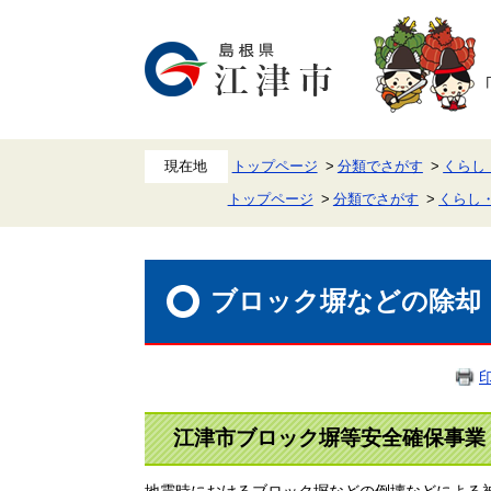
ペ
メ
ー
ニ
ジ
ュ
の
ー
先
を
頭
飛
で
ば
す。
し
て
本
トップページ
分類でさがす
くらし
文
トップページ
分類でさがす
くらし
へ
本
文
ブロック塀などの除却
江津市ブロック塀等安全確保事業
地震時におけるブロック塀などの倒壊などによる