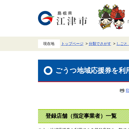
ペ
メ
ー
ニ
ジ
ュ
の
ー
先
を
頭
飛
で
ば
す。
し
て
本
トップページ
分類でさがす
しごと
文
へ
本
文
ごうつ地域応援券を利
登録店舗（指定事業者）一覧