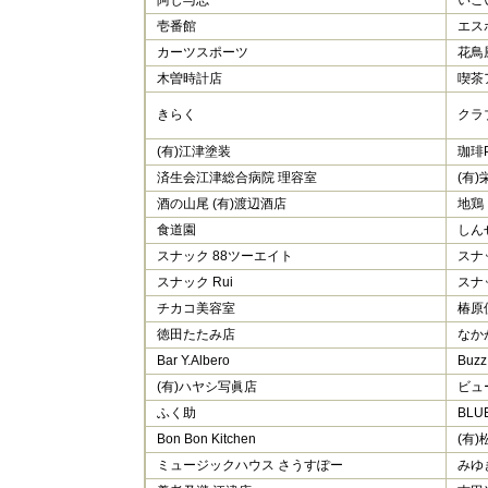
壱番館
エス
カーツスポーツ
花鳥
木曽時計店
喫茶
きらく
クラ
(有)江津塗装
珈琲
済生会江津総合病院 理容室
(有)
酒の山尾 (有)渡辺酒店
地鶏
食道園
しん
スナック 88ツーエイト
スナ
スナック Rui
スナ
チカコ美容室
椿原
徳田たたみ店
なか
Bar Y.Albero
Buzz 
(有)ハヤシ写眞店
ビュ
ふく助
BLU
Bon Bon Kitchen
(有
ミュージックハウス さうすぽー
みゆ