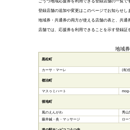
ごうつ地域応援券を利用できる登録店舗の一覧で
登録店舗の追加や変更はこのページでお知らせし
地域券・共通券の両方が使える店舗の表と、共通
店舗では、応援券を利用できることを示す登録証
地域券
黒松町
カーサ・マーレ
​(有
都治町
マスゥミハート
mog-
後地町
風のえんがわ
​秀山
藤井鍼・灸・マッサージ
ロー
道の駅サンピコごうつ内