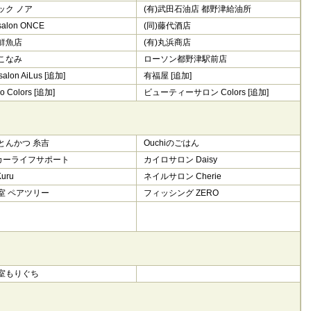
ック ノア
(有)武田石油店 都野津給油所
salon ONCE
(同)藤代酒店
鮮魚店
(有)丸浜商店
こなみ
ローソン都野津駅前店
 salon AiLus [追加]
有福屋 [追加]
io Colors [追加]
ビューティーサロン Colors [追加]
とんかつ 糸吉
Ouchiのごはん
)カーライフサポート
カイロサロン Daisy
uru
ネイルサロン Cherie
室 ペアツリー
フィッシング ZERO
室もりぐち