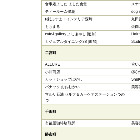
食事処よしだ よしだ食堂
スナ
ティールーム優花
dog 
(株)ふすま・インテリア森崎
丸田
もちまる
焼肉
cafe&gallery よしゑやし [追加]
Hair
カジュアルダイニング38 [追加]
Stud
二宮町
ALLURE
旨い
小川商店
(株
カットショップはやし
ShuK
パナック おおむかい
美容
マルサ石油 セルフ＆カーケアステーションつの
づ
千田町
市後屋珈琲焙煎所
美容
跡市町