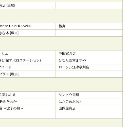
店 [追加]
case Hotel KASANE
椿庵
な木 [追加]
サカエ
中田家具店
)原石油(アポロステーション)
ひなた食堂ますや
)ブロード
ローソン江津敬川店
ラス [追加]
ん家おおえ
サントウ電機
中華 そわか
はたご家おおえ
屋 ～波子の風～
山岡屋商店