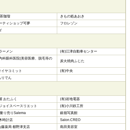
 茶珈瑠
きもの処あおき
ーティショップ可夢
フロレゾン
イ
ラーメン
(有)江津自動車センター
内科眼科医院(美容医療、脱毛等の
炭火焼肉ふじた
)タイヤコミット
(有)中央
)もりでん
屋 おたふく
(有)岩地電器
ジョイスペースリエット
(有)小川鉄工所
量り売りSalema
銀嶺写真館
木時計店
Salon.CREO
)山藤薬局 都野津支店
島田美容室