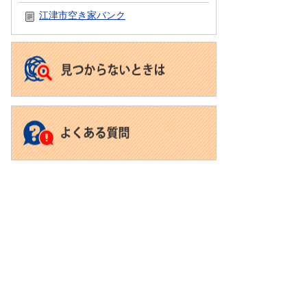
ペ
江津市空き家バンク
ー
ジ
も
見
て
い
ま
す