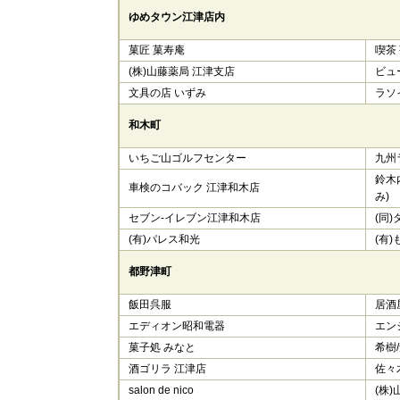
ゆめタウン江津店内
菓匠 菓寿庵
喫茶
(株)山藤薬局 江津支店
ビュ
文具の店 いずみ
ラソ
和木町
いちご山ゴルフセンター
九州
鈴木
車検のコバック 江津和木店
み)
セブン‐イレブン江津和木店
(同
(有)パレス和光
(有
都野津町
飯田呉服
居酒
エディオン昭和電器
エン
菓子処 みなと
希樹/
酒ゴリラ 江津店
佐々
salon de nico
(株