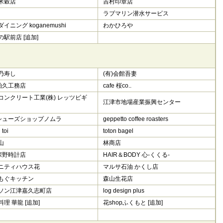
米穀店
吉村印章店
ラブマリン潜水サービス
イニング koganemushi
わかひろや
の駅前店 [追加]
乃寿し
(有)会館吾妻
)柏久工務店
cafe 桜co..
コンクリート工業(株) レッツビギ
江津市地場産業振興センター
)シューズショップノムラ
geppetto coffee roasters
i toi
toton bagel
山
林商店
)深野時計店
HAIR＆BODY 心-くくる-
ニティハウス花
マルサ石油 かくし店
もぐキッチン
森山生花店
ソン江津嘉久志町店
log design plus
理 華龍 [追加]
花shopふくもと [追加]