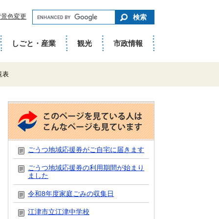
キ
背景色変更
ー
ワ
ー
ド
しごと・産業
観光
市政情報
で
さ
が
す
覧表
こ
の
ペ
ー
ジ
を
ごうつ地域応援券がご自宅に届きます
見
て
ごうつ地域応援券の利用期間が始まり
い
ました
る
人
は
令和8年度家庭ごみの収集日
こ
ん
江津市立江津中学校
な