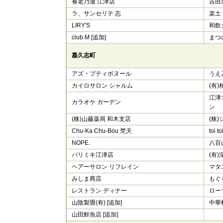
養老乃瀧 江津店
吉田
ラ、サンセリテ 志
楽土
LIRY'S
和飲ダ
club M [追加]
まつ
嘉久志町
アズ・プティボヌール
うえ
カイロサロン シャルム
(有
江津
カラオケ ガーデン
ン
(株)山藤薬局 和木支店
(株
Chu-Ka Chu-Bou 梵天
toi to
NOPE.
八百
パリミキ江津店
(有
ヘアーサロン リフレイン
マタ
みしま商店
もぐ
レストラン ディナー
ロー
山陰製畳(有) [追加]
中華料
山田鮮魚店 [追加]