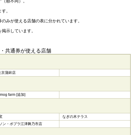
す（順不同）。
ます。
券のみが使える店舗の表に分かれています。
を掲示しています。
・共通券が使える店舗
)住京蒲鉾店
mog farm [追加]
窯
なぎの木テラス
ソン・ポプラ江津舞乃市店