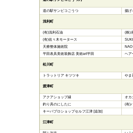
道の駅サンピコごうつ
​揚
浅利町
(有)浅利石油
​(株
(有)佐々木モータース
SUK
天療整体施術院
NAO 
平田表具美術装飾店 美術art平田
ヘア
松川町
トラットリア キツツキ
やま
渡津町
アクアショップ縁
​オカ
釣り具のにしたに
(有
キーパプロショップセルフ江津 [追加]
江津町
阿じ与志
いこ