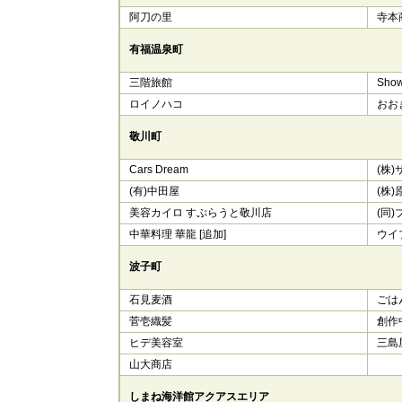
阿刀の里
寺本商
有福温泉町
三階旅館
Show
ロイノハコ
おおき
敬川町
Cars Dream
(株)
(有)中田屋
(株
美容カイロ すぷらうと敬川店
(同
中華料理 華龍 [追加]
ウイプ
波子町
石見麦酒
ごは
菅壱織髪
創作
ヒデ美容室
三島
山大商店
しまね海洋館アクアスエリア