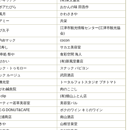
ポアたびら
おかんの味 田吾作
風月
かわさきや
アミー
共栄
江津市観光情報センター(江津市観光協
ブ久子
会)
Pubマック
cocon
栄寿し
サカエ美容室
 串処 祭や
食彩空間 海人
せかい
(有)新風堂書店
ック・トゥモロー
スナック パピヨン
ック ルージュ
武田酒店
佛光堂
トータルフォトスタジオ プチトマト
がわ鍼灸院
肉のこごし
clip
(有)畑山ふとん店
ーティー若草美容室
美容室パル
E-G DONUT&CAFE
ボクのワイン キミのワイン
)松浦商店
南山酒店
きや
山根甘泉堂