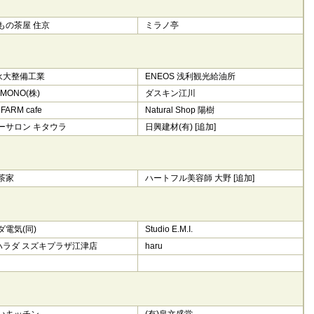
げもの茶屋 住京
ミラノ亭
)永大整備工業
ENEOS 浅利観光給油所
IMONO(株)
ダスキン江川
FARM cafe
Natural Shop 陽樹
ーサロン キタウラ
日興建材(有) [追加]
茶家
ハートフル美容師 大野 [追加]
ダ電気(同)
Studio E.M.I.
)ハラダ スズキプラザ江津店
haru
いキッチン
(有)泉文盛堂