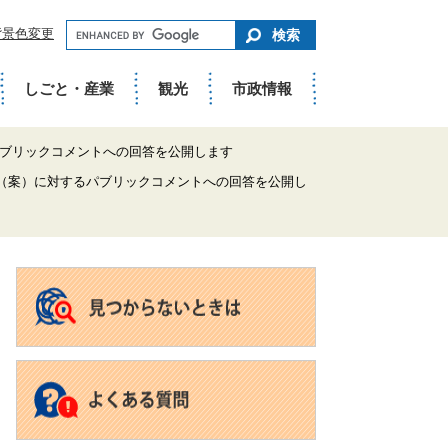
キ
背景色変更
ー
ワ
ー
ド
しごと・産業
観光
市政情報
で
さ
が
す
パブリックコメントへの回答を公開します
（案）に対するパブリックコメントへの回答を公開し