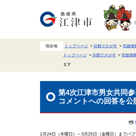
ペ
メ
ー
ニ
ジ
ュ
の
ー
先
を
頭
飛
で
ば
す。
し
て
本
トップページ
分類でさがす
市政情
文
トップページ
分類でさがす
市政情
へ
ます
本
文
第4次江津市男女共同
コメントへの回答を公
2月24日（木曜日）～3月25日（金曜日）まで