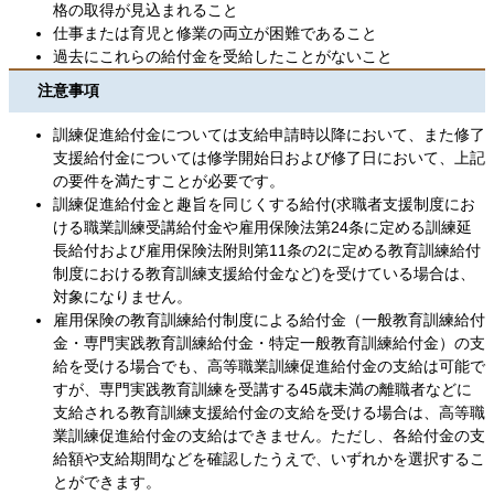
格の取得が見込まれること
仕事または育児と修業の両立が困難であること
過去にこれらの給付金を受給したことがないこと
注意事項
訓練促進給付金については支給申請時以降において、また修了
支援給付金については修学開始日および修了日において、上記
の要件を満たすことが必要です。
訓練促進給付金と趣旨を同じくする給付(求職者支援制度にお
ける職業訓練受講給付金や雇用保険法第24条に定める訓練延
長給付および雇用保険法附則第11条の2に定める教育訓練給付
制度における教育訓練支援給付金など)を受けている場合は、
対象になりません。
雇用保険の教育訓練給付制度による給付金（一般教育訓練給付
金・専門実践教育訓練給付金・特定一般教育訓練給付金）の支
給を受ける場合でも、高等職業訓練促進給付金の支給は可能で
すが、専門実践教育訓練を受講する45歳未満の離職者などに
支給される教育訓練支援給付金の支給を受ける場合は、高等職
業訓練促進給付金の支給はできません。ただし、各給付金の支
給額や支給期間などを確認したうえで、いずれかを選択するこ
とができます。