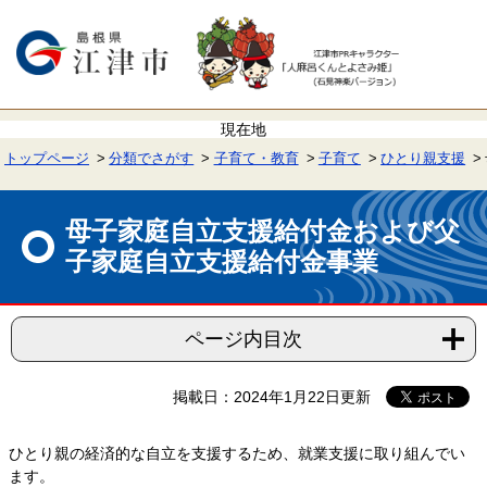
ペ
メ
ー
ニ
ジ
ュ
の
ー
先
を
頭
飛
で
ば
す。
し
て
トップページ
分類でさがす
子育て・教育
子育て
ひとり親支援
本
文
本
へ
文
母子家庭自立支援給付金および父
子家庭自立支援給付金事業
ページ内目次
掲載日：2024年1月22日更新
ひとり親の経済的な自立を支援するため、就業支援に取り組んでい
ます。