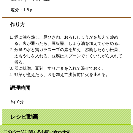
塩分：1.8ｇ
作り方
鍋に油を熱し、豚ひき肉、おろししょうがを加えて炒め
る。火が通ったら、豆板醤、しょう油を加えてからめる。
分量の水と鶏ガラスープの素を加え、沸騰したら小松菜、
太もやしを入れる。豆腐はスプーンですくいながら入れて
煮る。
器に味噌、豆乳、すりごまを入れて混ぜておく。
野菜が煮えたら、３を加えて沸騰前に火を止める。
調理時間
約10分
レシピ動画
このページに関するお問い合わせ先