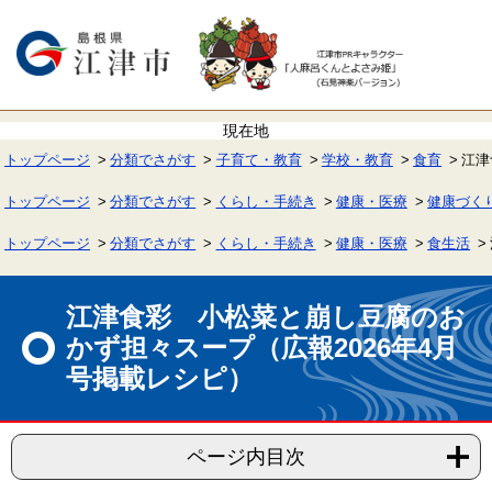
ペ
メ
ー
ニ
ジ
ュ
の
ー
先
を
頭
飛
で
ば
す。
し
て
トップページ
分類でさがす
子育て・教育
学校・教育
食育
江津
本
文
へ
トップページ
分類でさがす
くらし・手続き
健康・医療
健康づく
トップページ
分類でさがす
くらし・手続き
健康・医療
食生活
本
文
江津食彩 小松菜と崩し豆腐のお
かず担々スープ（広報2026年4月
号掲載レシピ）
ページ内目次