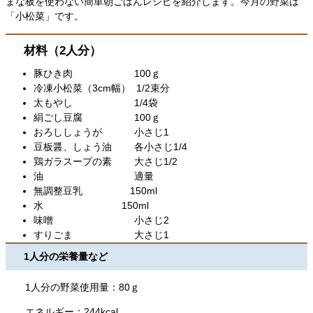
まな板を使わない簡単朝ごはんレシピを紹介します。今月の野菜は
「小松菜」です。
材料（2人分）
​​豚ひき肉 100ｇ
冷凍小松菜（3cm幅） 1/2束分
太もやし 1/4袋
絹ごし豆腐 100ｇ
おろししょうが 小さじ1
豆板醤、しょう油 各小さじ1/4
鶏ガラスープの素 大さじ1/2
油 適量
無調整豆乳 150ml
水 150ml
味噌 小さじ2
すりごま 大さじ1
1人分の栄養量など
1人分の野菜使用量：80ｇ
エネルギー：244kcal