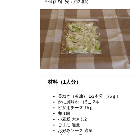
＊保存の目安：約2週間
材料（1人分）
​長ねぎ（冷凍） 1/2本分（75ｇ）
かに風味かまぼこ 2本
ピザ用チーズ 15ｇ
卵 1個
小麦粉 大さじ2
ごま油 適量
お好みソース 適量