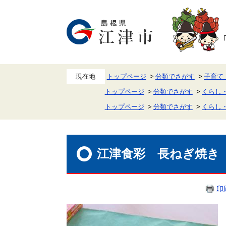
ペ
メ
ー
ニ
ジ
ュ
の
ー
先
を
頭
飛
で
ば
す。
し
て
本
トップページ
分類でさがす
子育て
文
トップページ
分類でさがす
くらし
へ
トップページ
分類でさがす
くらし
本
文
江津食彩 長ねぎ焼き（
印