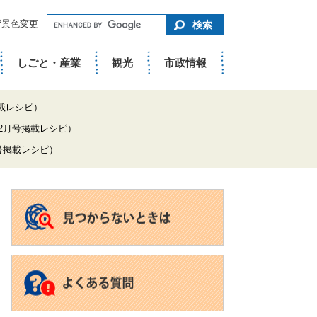
キ
背景色変更
ー
ワ
ー
ド
しごと・産業
観光
市政情報
で
さ
が
す
掲載レシピ）
12月号掲載レシピ）
号掲載レシピ）