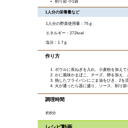
削り節 小1袋
1人分の栄養量など
1人分の野菜使用量：75ｇ
エネルギー：272kcal
塩分：1.7ｇ
作り方
ボウルに長ねぎを入れ、小麦粉を加えて
かに風味かまぼこ、チーズ、卵を加え、
熱したフライパンにごま油をひき、2を
火が通ったら器に盛り、ソース、削り節
調理時間
約8分
レシピ動画