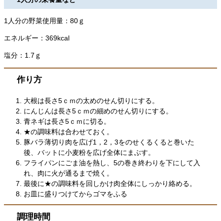
1人分の野菜使用量：80ｇ
エネルギー：369kcal
塩分：1.7ｇ
作り方
大根は長さ5ｃｍの太めのせん切りにする。
にんじんは長さ5ｃｍの細めのせん切りにする。
青ネギは長さ5ｃｍに切る。
★の調味料は合わせておく。
豚バラ薄切り肉を広げ1，2，3をのせくるくると巻いた
後、バットに小麦粉を広げ全体にまぶす。
フライパンにごま油を熱し、5の巻き終わりを下にして入
れ、肉に火が通るまで焼く。
最後に★の調味料を回しかけ肉全体にしっかり絡める。
お皿に盛りつけてからゴマをふる
調理時間