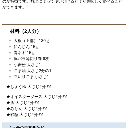
のが特徴です。料理によって使い分けるとより美味しく食べること
ができます。
材料（2人分）
​大根（上部） 130ｇ
にんじん 15ｇ
青ネギ 15ｇ
豚バラ薄切り肉 6枚
小麦粉 大さじ1
ごま油 大さじ2分の1
白いりごま 小さじ1 ​
★しょうゆ 大さじ2分の1
★オイスターソース 大さじ2分の1
★酒 大さじ2分の1
★みりん 大さじ2分の1
★砂糖 大さじ2分の1
1人分の栄養量など