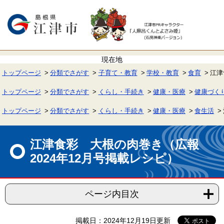
ペ
メ
ー
ニ
ジ
ュ
の
ー
先
を
頭
飛
で
ば
す。
し
て
トップページ
分類でさがす
子育て・教育
学校・教育
食育
江津
本
文
へ
トップページ
分類でさがす
くらし・手続き
健康・医療
健康づく
トップページ
分類でさがす
くらし・手続き
健康・医療
食生活
本
文
江津食彩 大根の肉巻き（広報
2024年12月号掲載レシピ）
ページ内目次
掲載日：2024年12月19日更新