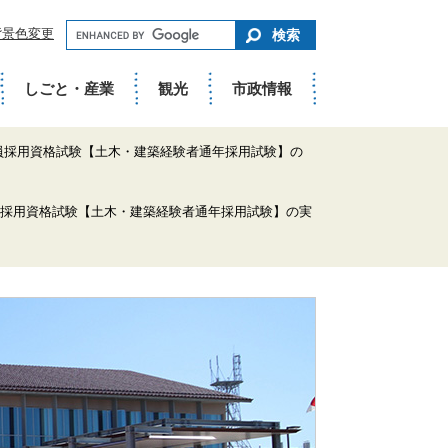
キ
背景色変更
ー
ワ
ー
ド
しごと・産業
観光
市政情報
で
さ
が
す
員採用資格試験【土木・建築経験者通年採用試験】の
員採用資格試験【土木・建築経験者通年採用試験】の実