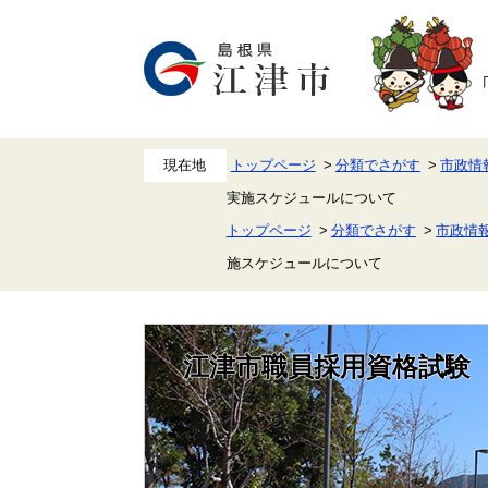
ペ
メ
ー
ニ
ジ
ュ
の
ー
先
を
頭
飛
で
ば
す。
し
て
本
トップページ
分類でさがす
市政情
文
実施スケジュールについて
へ
トップページ
分類でさがす
市政情
施スケジュールについて
江津市職員採用資格試験