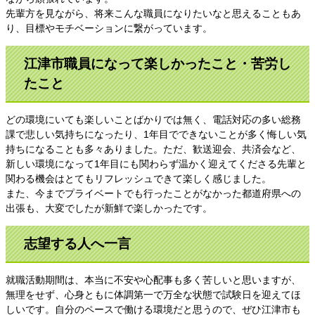
先輩方を見ながら、将来こんな職員になりたいなと思えることもあ
り、目標やモチベーションに繋がっています。
江津市職員になって楽しかったこと・苦労し
たこと
どの環境にいても楽しいことばかりでは無く、電話対応の多い総務
課で悲しい気持ちになったり、1年目でできないことが多く悔しい気
持ちになることも多々ありました。ただ、歓送迎会、共済会など、
新しい環境になって1年目にも関わらず温かく迎えてくださる先輩と
関わる機会はとてもリフレッシュできて楽しく感じました。
また、今までプライベートでも行ったことがなかった都道府県への
出張も、大変でしたが新鮮で楽しかったです。
志望する人へ一言
就職活動期間は、本当に不安や心配事も多く苦しいと思いますが、
無理をせず、心身ともに体調第一で万全な状態で試験日を迎えてほ
しいです。自分のペースで働ける環境だと思うので、ぜひ江津市も