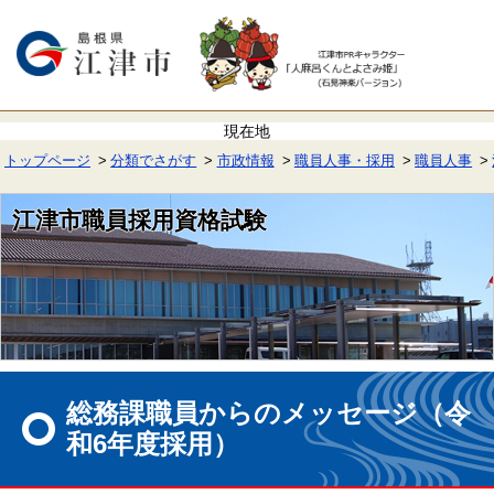
ペ
メ
ー
ニ
ジ
ュ
の
ー
先
を
頭
飛
で
ば
す。
し
て
トップページ
分類でさがす
市政情報
職員人事・採用
職員人事
本
文
へ
江津市職員採用資格試験
本
文
総務課職員からのメッセージ（令
和6年度採用）