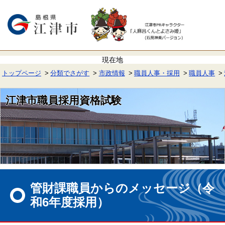
ペ
メ
ー
ニ
ジ
ュ
の
ー
先
を
頭
飛
で
ば
す。
し
て
トップページ
分類でさがす
市政情報
職員人事・採用
職員人事
本
文
へ
江津市職員採用資格試験
本
文
管財課職員からのメッセージ（令
和6年度採用）