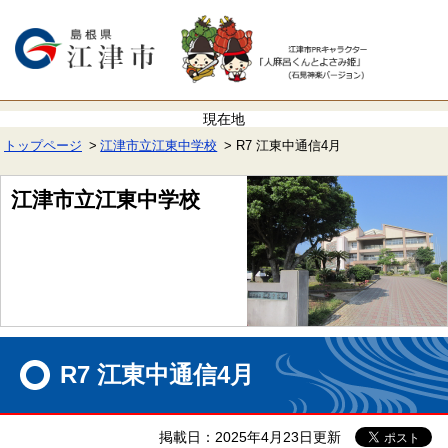
ペ
メ
ー
ニ
ジ
ュ
の
ー
先
を
頭
飛
で
ば
す。
し
て
トップページ
江津市立江東中学校
R7 江東中通信4月
本
文
へ
江津市立江東中学校
本
文
R7 江東中通信4月
掲載日：2025年4月23日更新