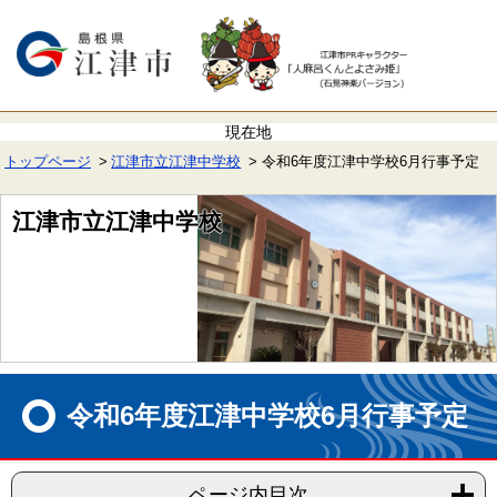
ペ
メ
ー
ニ
ジ
ュ
の
ー
先
を
頭
飛
で
ば
す。
し
て
トップページ
江津市立江津中学校
令和6年度江津中学校6月行事予定
本
文
へ
江津市立江津中学校
本
文
令和6年度江津中学校6月行事予定
ページ内目次