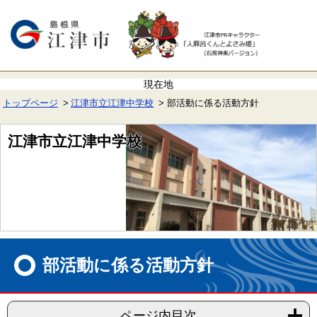
ペ
メ
ー
ニ
ジ
ュ
の
ー
先
を
頭
飛
で
ば
す。
し
て
トップページ
江津市立江津中学校
部活動に係る活動方針
本
文
へ
江津市立江津中学校
本
文
部活動に係る活動方針
ページ内目次