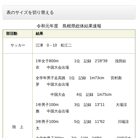
表のサイズを切り替える
令和元年度 島根県総体結果速報
部活動
結果
サッカー
江津 0－10 松江二
1年女子800m 1位 記録 2'28"39 浅田結
衣 中国大会出場
全学年男子走高跳 1位 記録 1m73cm 宮村彪
芽 中国大会出場
中国大会 4位 記録 1m75cm
1年男子100m 3位 記録 13"11 大場涼
雅 中国大会出場
3年男子100m 5位 記録 11"62 川端涼
陸 上
太