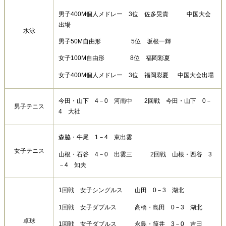
男子400M個人メドレー 3位 佐多晃貴 中国大会
出場
水泳
男子50M自由形 5位 坂根一輝
女子100M自由形 8位 福岡彩夏
女子400M個人メドレー 3位 福岡彩夏 中国大会出場
今田・山下 4－0 河南中 2回戦 今田・山下 0－
男子テニス
4 大社
森脇・牛尾 1－4 東出雲
女子テニス
山根・石谷 4－0 出雲三 2回戦 山根・西谷 3
－4 知夫
1回戦 女子シングルス 山田 0－3 湖北
1回戦 女子ダブルス 高橋・島田 0－3 湖北
卓球
1回戦 女子ダブルス 永島・筒井 3－0 吉田