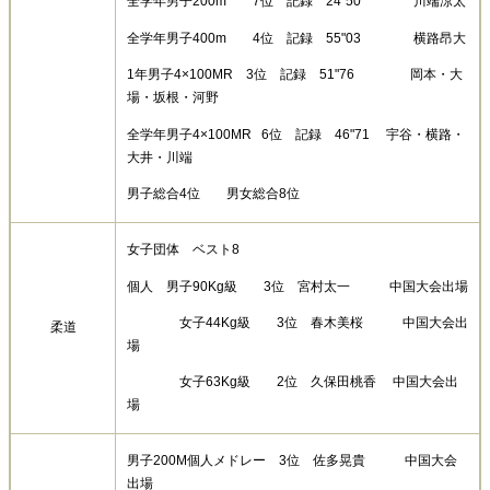
全学年男子200m 7位 記録 24"50 川端涼太
全学年男子400m 4位 記録 55"03 横路昂大
1年男子4×100MR 3位 記録 51"76 岡本・大
場・坂根・河野
全学年男子4×100MR 6位 記録 46"71 宇谷・横路・
大井・川端
男子総合4位 男女総合8位
女子団体 ベスト8
個人 男子90Kg級 3位 宮村太一 中国大会出場
女子44Kg級 3位 春木美桜 中国大会出
柔道
場
女子63Kg級 2位 久保田桃香 中国大会出
場
男子200M個人メドレー 3位 佐多晃貴 中国大会
出場