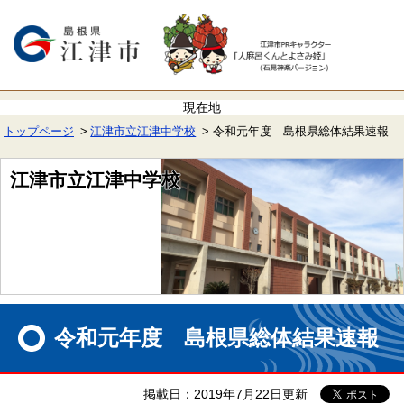
ペ
メ
ー
ニ
ジ
ュ
の
ー
先
を
頭
飛
で
ば
す。
し
て
トップページ
江津市立江津中学校
令和元年度 島根県総体結果速報
本
文
へ
江津市立江津中学校
本
文
令和元年度 島根県総体結果速報
掲載日：2019年7月22日更新