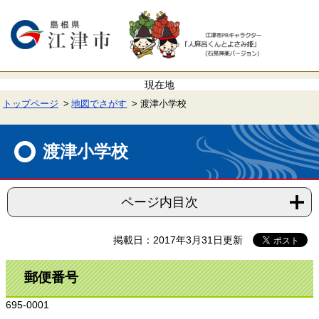
ペ
メ
ー
ニ
ジ
ュ
の
ー
先
を
頭
飛
で
ば
す。
し
て
トップページ
地図でさがす
渡津小学校
本
文
本
へ
文
渡津小学校
ページ内目次
掲載日：2017年3月31日更新
郵便番号
695-0001