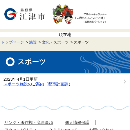
ペ
メ
ー
ニ
ジ
ュ
の
ー
先
を
頭
飛
で
ば
す。
し
て
トップページ
施設
文化・スポーツ
スポーツ
本
文
本
へ
文
スポーツ
2023年4月1日更新
スポーツ施設のご案内
（
都市計画課
）
リンク・著作権・免責事項
個人情報保護
アクセシビリティ
ＲＳＳについて
お問い合わせ