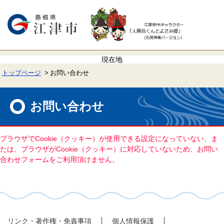
ペ
メ
ー
ニ
ジ
ュ
の
ー
先
を
頭
飛
で
ば
す。
し
て
トップページ
お問い合わせ
本
文
本
へ
文
お問い合わせ
ブラウザでCookie（クッキー）が使用できる設定になっていない、ま
たは、ブラウザがCookie（クッキー）に対応していないため、お問い
合わせフォームをご利用頂けません。
リンク・著作権・免責事項
個人情報保護