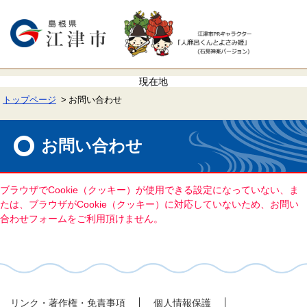
ペ
メ
ー
ニ
ジ
ュ
の
ー
先
を
頭
飛
で
ば
す。
し
て
トップページ
お問い合わせ
本
文
本
へ
文
お問い合わせ
ブラウザでCookie（クッキー）が使用できる設定になっていない、ま
たは、ブラウザがCookie（クッキー）に対応していないため、お問い
合わせフォームをご利用頂けません。
リンク・著作権・免責事項
個人情報保護