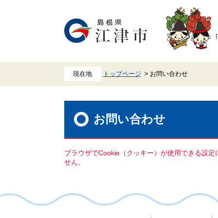
ペ
メ
ー
ニ
ジ
ュ
の
ー
先
を
頭
飛
で
ば
す。
し
て
本
トップページ
お問い合わせ
文
へ
本
文
お問い合わせ
ブラウザでCookie（クッキー）が使用できる設
せん。