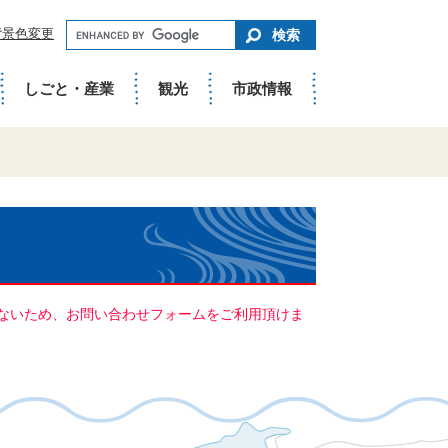
キ
背景色変更
ー
ワ
ー
ド
しごと・産業
観光
市政情報
で
さ
が
す
ていないため、お問い合わせフォームをご利用頂けま