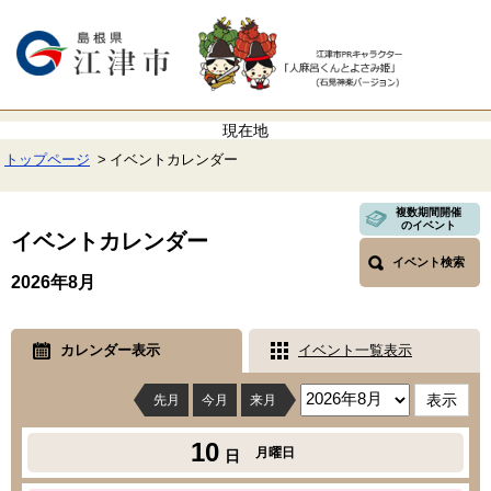
ペ
メ
ー
ニ
ジ
ュ
の
ー
先
を
頭
飛
で
ば
す。
し
て
トップページ
イベントカレンダー
本
文
本
へ
複数期間開催
文
のイベント
イベントカレンダー
イベント検索
2026年8月
カレンダー表示
イベント一覧表示
先月
今月
来月
10
月曜日
日