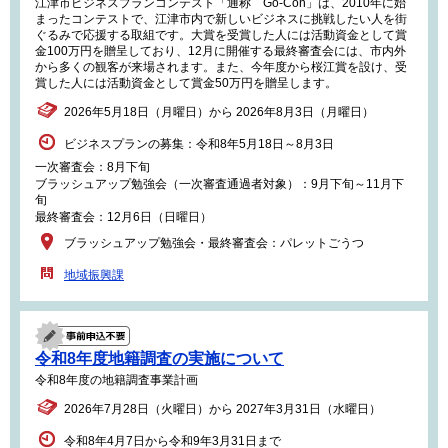
江津市ビジネスプランコンテスト「通称 Go-Con」は、2010年に始
まったコンテストで、江津市内で新しいビジネスに挑戦したい人を街
ぐるみで応援する取組です。大賞を受賞した人には活動資金として賞
金100万円を贈呈しており、12月に開催する最終審査会には、市内外
から多くの観客が来場されます。また、今年度から桜江賞を設け、受
賞した人には活動資金として賞金50万円を贈呈します。
2026年5月18日（月曜日）から 2026年8月3日（月曜日）
ビジネスプランの募集：令和8年5月18日～8月3日
一次審査会：8月下旬
ブラッシュアップ勉強会（一次審査通過者対象）：9月下旬～11月下
旬
最終審査会：12月6日（日曜日）
ブラッシュアップ勉強会・最終審査会：パレットごうつ
地域振興課
令和8年度地籍調査の実施について
令和8年度の地籍調査事業計画
2026年7月28日（火曜日）から 2027年3月31日（水曜日）
令和8年4月7日から令和9年3月31日まで