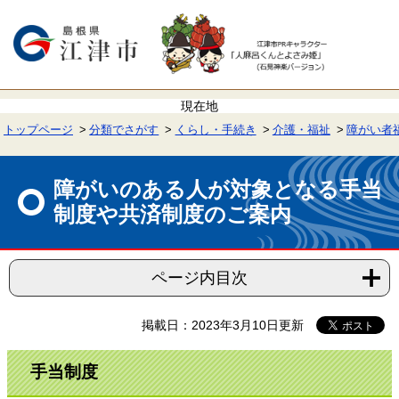
ペ
メ
ー
ニ
ジ
ュ
の
ー
先
を
頭
飛
で
ば
す。
し
て
トップページ
分類でさがす
くらし・手続き
介護・福祉
障がい者
本
文
本
へ
文
障がいのある人が対象となる手当
制度や共済制度のご案内
ページ内目次
掲載日：2023年3月10日更新
手当制度