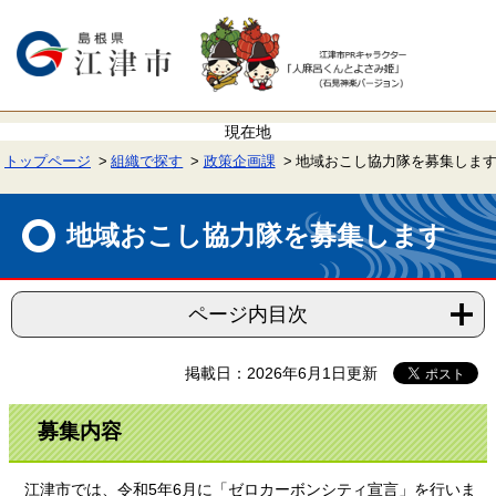
ペ
メ
ー
ニ
ジ
ュ
の
ー
先
を
頭
飛
で
ば
す。
し
て
トップページ
組織で探す
政策企画課
地域おこし協力隊を募集しま
本
文
本
へ
文
地域おこし協力隊を募集します
ページ内目次
掲載日：2026年6月1日更新
募集内容
江津市では、令和5年6月に「ゼロカーボンシティ宣言」を行いま