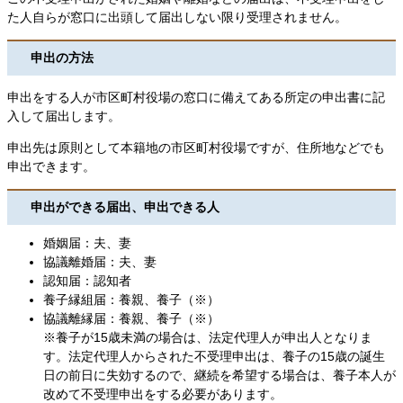
た人自らが窓口に出頭して届出しない限り受理されません。
申出の方法
申出をする人が市区町村役場の窓口に備えてある所定の申出書に記
入して届出します。
申出先は原則として本籍地の市区町村役場ですが、住所地などでも
申出できます。
申出ができる届出、申出できる人
婚姻届：夫、妻
協議離婚届：夫、妻
認知届：認知者
養子縁組届：養親、養子（※）
協議離縁届：養親、養子（※）
※養子が15歳未満の場合は、法定代理人が申出人となりま
す。法定代理人からされた不受理申出は、養子の15歳の誕生
日の前日に失効するので、継続を希望する場合は、養子本人が
改めて不受理申出をする必要があります。