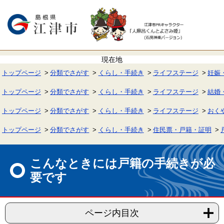
ペ
メ
ー
ニ
ジ
ュ
の
ー
先
を
頭
飛
で
ば
す。
し
て
トップページ
分類でさがす
くらし・手続き
ライフステージ
妊娠
本
文
へ
トップページ
分類でさがす
くらし・手続き
ライフステージ
結婚
トップページ
分類でさがす
くらし・手続き
ライフステージ
おく
トップページ
分類でさがす
くらし・手続き
住民票・戸籍・証明
本
文
こんなときには戸籍の手続きが必
要です
ページ内目次