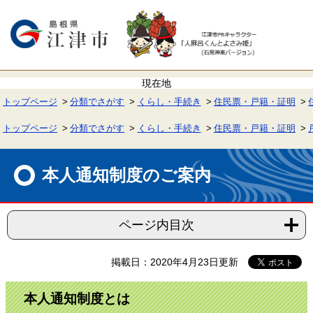
ペ
メ
ー
ニ
ジ
ュ
の
ー
先
を
頭
飛
で
ば
す。
し
て
トップページ
分類でさがす
くらし・手続き
住民票・戸籍・証明
本
文
へ
トップページ
分類でさがす
くらし・手続き
住民票・戸籍・証明
本
文
本人通知制度のご案内
ページ内目次
掲載日：2020年4月23日更新
本人通知制度とは