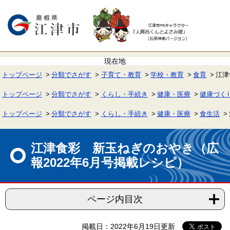
ペ
メ
ー
ニ
ジ
ュ
の
ー
先
を
頭
飛
で
ば
す。
し
て
トップページ
分類でさがす
子育て・教育
学校・教育
食育
江津
本
文
へ
トップページ
分類でさがす
くらし・手続き
健康・医療
健康づく
トップページ
分類でさがす
くらし・手続き
健康・医療
食生活
本
文
江津食彩 新玉ねぎのおやき（広
報2022年6月号掲載レシピ）
ページ内目次
掲載日：2022年6月19日更新