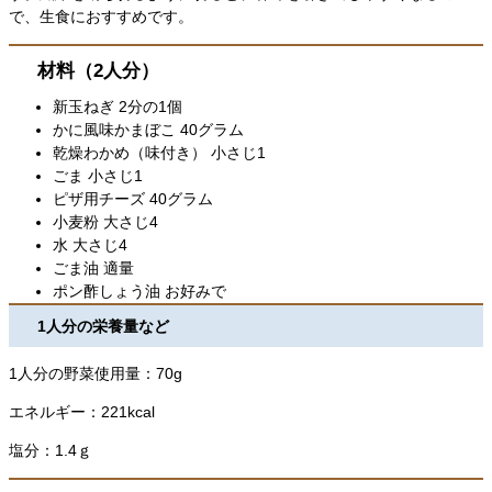
で、生食におすすめです。
材料（2人分）
新玉ねぎ 2分の1個
かに風味かまぼこ 40グラム
乾燥わかめ（味付き） 小さじ1
ごま 小さじ1
ピザ用チーズ 40グラム
小麦粉 大さじ4
水 大さじ4
ごま油 適量
ポン酢しょう油 お好みで
1人分の栄養量など
1人分の野菜使用量：70g
エネルギー：221kcal
塩分：1.4ｇ