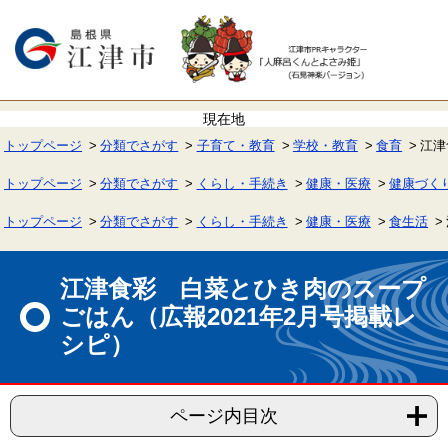
ペ
メ
ー
ニ
ジ
ュ
の
ー
先
を
頭
飛
で
ば
す。
し
て
トップページ
分類でさがす
子育て・教育
学校・教育
食育
江津
本
文
へ
トップページ
分類でさがす
くらし・手続き
健康・医療
健康づく
トップページ
分類でさがす
くらし・手続き
健康・医療
食生活
本
文
江津食彩 白菜とひき肉のスープ
ごはん（広報2021年2月号掲載レ
シピ）
ページ内目次