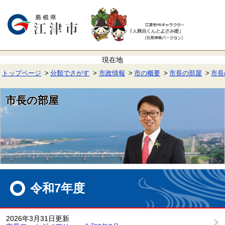
ペ
メ
ー
ニ
ジ
ュ
の
ー
先
を
頭
飛
で
ば
す。
し
て
トップページ
分類でさがす
市政情報
市の概要
市長の部屋
市長
本
文
へ
市長の部屋
本
文
令和7年度
2026年3月31日更新