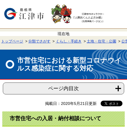
ペ
メ
ー
ニ
ジ
ュ
の
ー
先
を
頭
飛
で
ば
す。
し
て
トップページ
分類でさがす
くらし・手続き
土地・住宅・公園
公
本
文
本
へ
文
市営住宅における新型コロナウイ
ルス感染症に関する対応
ページ内目次
掲載日：2020年5月21日更新
市営住宅への入居・納付相談について