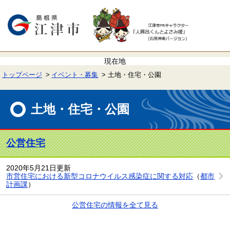
ペ
メ
ー
ニ
ジ
ュ
の
ー
先
を
頭
飛
で
ば
す。
し
て
トップページ
イベント・募集
土地・住宅・公園
本
文
本
へ
文
土地・住宅・公園
公営住宅
2020年5月21日更新
市営住宅における新型コロナウイルス感染症に関する対応
（
都市
計画課
）
公営住宅の情報を全て見る