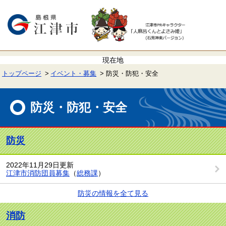
ペ
メ
ー
ニ
ジ
ュ
の
ー
先
を
頭
飛
で
ば
す。
し
て
トップページ
イベント・募集
防災・防犯・安全
本
文
本
へ
文
防災・防犯・安全
防災
2022年11月29日更新
江津市消防団員募集
（
総務課
）
防災の情報を全て見る
消防