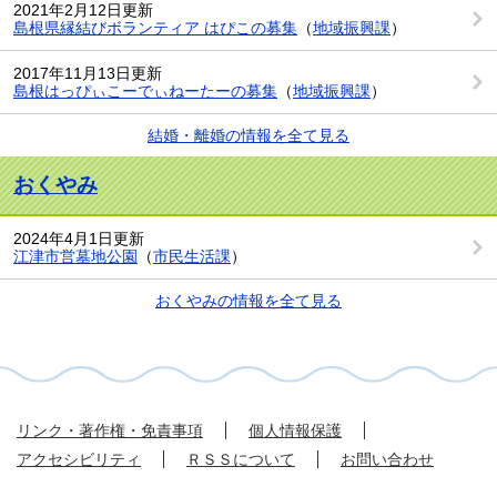
2021年2月12日更新
島根県縁結びボランティア はぴこの募集
（
地域振興課
）
2017年11月13日更新
島根はっぴぃこーでぃねーたーの募集
（
地域振興課
）
結婚・離婚の情報を全て見る
おくやみ
2024年4月1日更新
江津市営墓地公園
（
市民生活課
）
おくやみの情報を全て見る
リンク・著作権・免責事項
個人情報保護
アクセシビリティ
ＲＳＳについて
お問い合わせ