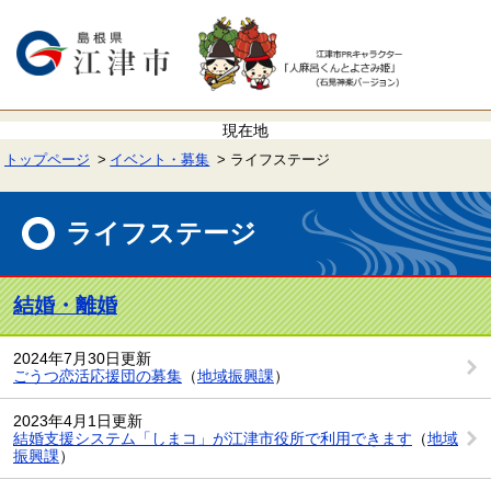
ペ
メ
ー
ニ
ジ
ュ
の
ー
先
を
頭
飛
で
ば
す。
し
て
トップページ
イベント・募集
ライフステージ
本
文
本
へ
文
ライフステージ
結婚・離婚
2024年7月30日更新
ごうつ恋活応援団の募集
（
地域振興課
）
2023年4月1日更新
結婚支援システム「しまコ」が江津市役所で利用できます
（
地域
振興課
）